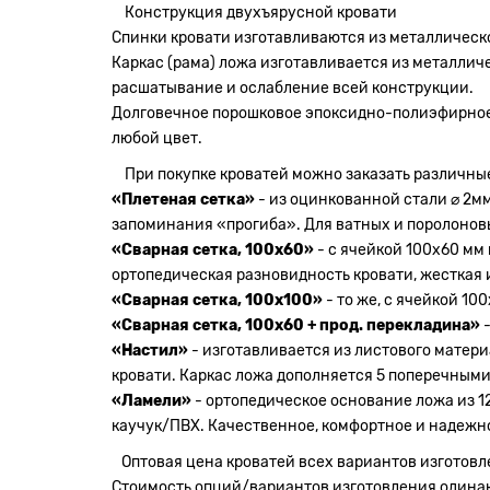
Конструкция двухъярусной кровати
Спинки кровати изготавливаются из металлической
Каркас (рама) ложа изготавливается из металлич
расшатывание и ослабление всей конструкции.
Долговечное порошковое эпоксидно-полиэфирное по
любой цвет.
При покупке кроватей можно заказать различны
«Плетеная сетка»
- из оцинкованной стали ⌀ 2мм
запоминания «прогиба». Для ватных и поролонов
«Сварная сетка, 100х60»
- с ячейкой 100х60 мм
ортопедическая разновидность кровати, жесткая 
«Сварная сетка, 100х100»
- то же, с ячейкой 10
«Сварная сетка, 100х60 + прод. перекладина»
-
«Настил»
- изготавливается из листового матер
кровати. Каркас ложа дополняется 5 поперечными
«Ламели»
- ортопедическое основание ложа из 1
каучук/ПВХ. Качественное, комфортное и надежн
Оптовая цена кроватей всех вариантов изготовл
Стоимость опций/вариантов изготовления одинако