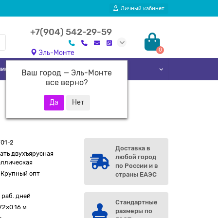
Личный кабинет
+7(904) 542-29-59
0
Эль-Монте
лиотек
Кровати
Ваш город —
Эль-Монте
все верно?
01-2
Доставка в
ать двухъярусная
любой город
аллическая
по России и в
 Крупный опт
страны ЕАЭС
 раб. дней
Стандартные
72×0.16 м
размеры по