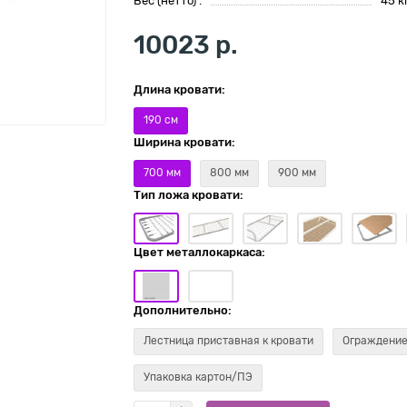
Вес (нетто) :
45 к
10023 р.
Длина кровати:
190 см
Ширина кровати:
700 мм
800 мм
900 мм
Тип ложа кровати:
Цвет металлокаркаса:
Дополнительно:
Лестница приставная к кровати
Ограждение
Упаковка картон/ПЭ