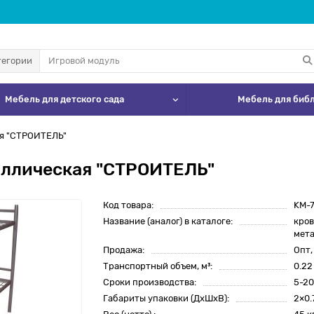
тегории
Мебель для детского сада
Мебель для биб
ая "СТРОИТЕЛЬ"
аллическая "СТРОИТЕЛЬ"
Код товара:
KM-7
Название (аналог) в каталоге:
кров
мет
Продажа:
Опт,
Транспортный объем, м³:
0.22
Сроки производства:
5-20
Габариты упаковки (ДхШхВ):
2×0.