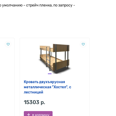
о умолчанию – стрейч пленка, по запросу -
Кровать двухъярусная
Кровать 
металлическая "Хостел", с
металлич
лестницей
15303 р.
8926 р
в корзину
в ко