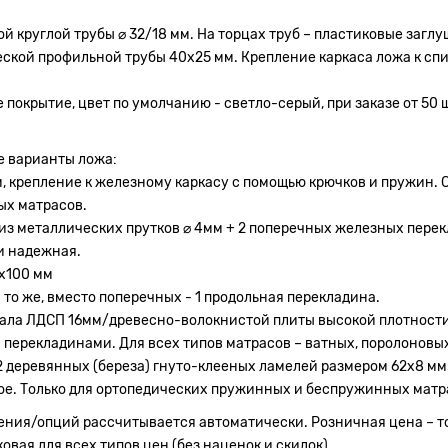
 круглой трубы ⌀ 32/18 мм. На торцах труб – пластиковые заглу
еской профильной трубы 40х25 мм. Крепление каркаса ложа к с
крытие, цвет по умолчанию - светло-серый, при заказе от 50 шт
е варианты ложа:
, крепление к железному каркасу с помощью крючков и пружин. 
ых матрасов.
 из металлических прутков ⌀ 4мм + 2 поперечных железных пере
и надежная.
0х100 мм
 то же, вместо поперечных - 1 продольная перекладина.
иала ЛДСП 16мм/древесно-волокнистой плиты высокой плотности
 перекладинами. Для всех типов матрасов – ватных, поролоновых
2 деревянных (береза) гнуто-клееных ламелей размером 62х8 мм.
ое. Только для ортопедических пружинных и беспружинных матр
ения/опций рассчитывается автоматически. Розничная цена – то
вая для всех типов цен (без наценок и скидок).