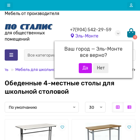
Мебель от производителя
+7(904) 542-29-59
для общественных
Эль-Монте
0
помещений
Ваш город —
Эль-Монте
все верно?
Все категории
бель
Мебель для школьной столовой
Обеденные столы 4-местны
Обеденные 4-местные столы для
школьной столовой