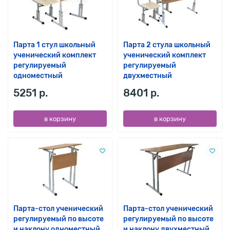
Парта 1 стул школьный
Парта 2 стула школьный
ученический комплект
ученический комплект
регулируемый
регулируемый
одноместный
двухместный
5251 р.
8401 р.
в корзину
в корзину
Парта-стол ученический
Парта-стол ученический
регулируемый по высоте
регулируемый по высоте
и наклону одноместный
и наклону двухместный