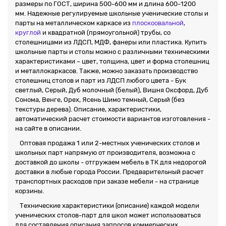
размеры по ГОСТ, ширина 500-600 мм и длина 600-1200
мм. Надежные регулируемые школьные ученические столы и
парты на металлическом каркасе из
плоскоовальной
,
круглой
и квадратной (прямоугольной) трубы, со
столешницами из ЛДСП, МДФ, фанеры или пластика. Купить
школьные парты и столы можно с различными техническими
характеристиками – цвет, толщина, цвет и форма столешниц
и металлокаркасов. Также, можно заказать производство
столешниц столов и парт из ЛДСП любого цвета - Бук
светлый, Серый, Дуб молочный (белый), Вишня Оксфорд, Дуб
Сонома, Венге, Орех, Ясень Шимо темный, Серый (без
текстуры дерева). Описание, характеристики,
автоматический расчет стоимости вариантов изготовления -
на сайте в описании.
Оптовая продажа 1 или 2-местных ученических столов и
школьных парт напрямую от производителя, возможна с
доставкой до школы - отгружаем мебель в ТК для недорогой
доставки в любые города России. Предварительный расчет
транспортных расходов при заказе мебели - на странице
корзины.
Технические характеристики (описание) каждой модели
ученических столов-парт для школ может использоваться
для составления описания запросов коммерческих