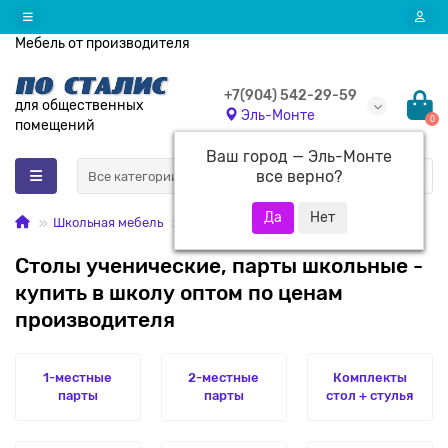
Мебель от производителя
+7(904) 542-29-59
для общественных
Эль-Монте
0
помещений
Ваш город —
Эль-Монте
все верно?
Все категории
Школьная мебель
Столы ученические (школьные парты)
Столы ученические, парты школьные -
купить в школу оптом по ценам
производителя
1-местные
2-местные
Комплекты
парты
парты
стол + стулья