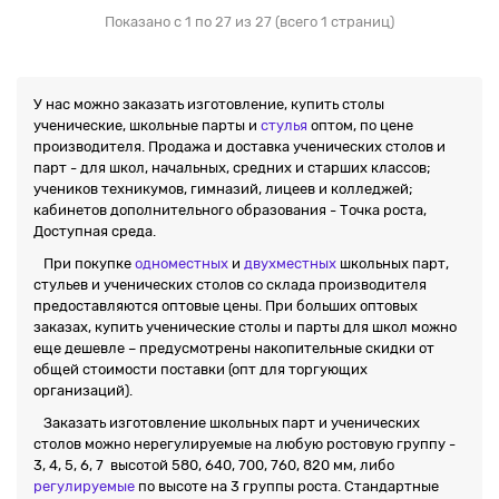
Показано с 1 по 27 из 27 (всего 1 страниц)
У нас можно заказать изготовление, купить столы
ученические, школьные парты и
стулья
оптом, по цене
производителя. Продажа и доставка ученических столов и
парт - для школ, начальных, средних и старших классов;
учеников техникумов, гимназий, лицеев и колледжей;
кабинетов дополнительного образования - Точка роста,
Доступная среда.
При покупке
одноместных
и
двухместных
школьных парт,
стульев и ученических столов со склада производителя
предоставляются оптовые цены. При больших оптовых
заказах, купить ученические столы и парты для школ можно
еще дешевле – предусмотрены накопительные скидки от
общей стоимости поставки (опт для торгующих
организаций).
Заказать изготовление школьных парт и ученических
столов можно нерегулируемые на любую ростовую группу -
3, 4, 5, 6, 7 высотой 580, 640, 700, 760, 820 мм, либо
регулируемые
по высоте на 3 группы роста. Стандартные