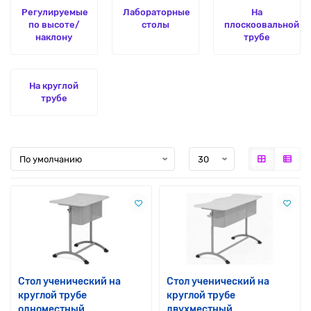
Регулируемые
Лабораторные
На
по высоте/
столы
плоскоовальной
наклону
трубе
На круглой
трубе
Стол ученический на
Стол ученический на
круглой трубе
круглой трубе
одноместный
двухместный