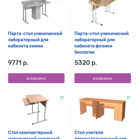
Парта-стол ученический
Парта-стол ученический
лабораторный для
лабораторный для
кабинета химии
кабинета физики
биологии
9771 р.
5320 р.
в корзину
в корзину
Стол компьютерный
Стол учителя
ученический школьный
демонстрационный для