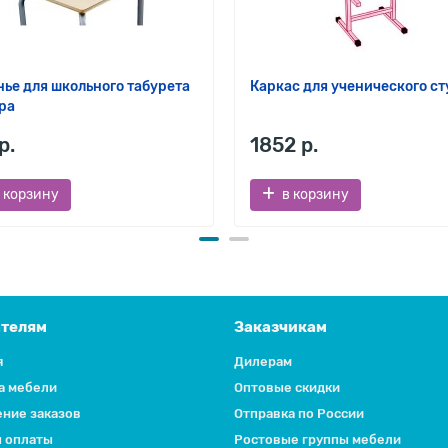
ье для школьного табурета
Каркас для ученического ст
ра
р.
1852 р.
 корзину
в корзину
ателям
Заказчикам
я
Дилерам
а мебели
Оптовые скидки
ние заказов
Отправка по России
 оплаты
Ростовые группы мебели