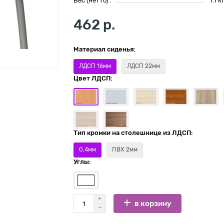
Вес (нетто) :
1.1 к
462 р.
Материал сиденья:
ЛДСП 16мм
ЛДСП 22мм
Цвет ЛДСП:
Тип кромки на столешнице из ЛДСП:
0,4мм
ПВХ 2мм
Углы:
в корзину