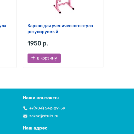
ула
Каркас для ученического стула
Комплект
регулируемый
1950 р.
151 р.
в корзину
в ко
Наши контакты
+7(904) 542-29-59
zakaz@stulis.ru
Наш адрес