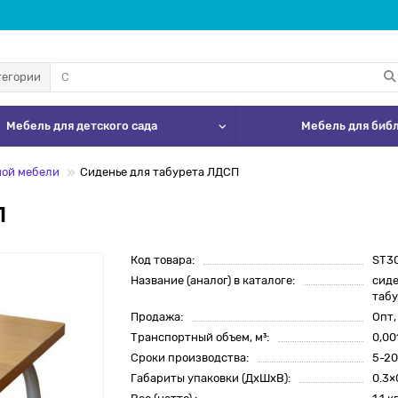
тегории
Мебель для детского сада
Мебель для биб
ной мебели
Сиденье для табурета ЛДСП
П
Код товара:
ST3
Название (аналог) в каталоге:
сиде
табу
Продажа:
Опт,
Транспортный объем, м³:
0,00
Сроки производства:
5-20
Габариты упаковки (ДхШхВ):
0.3×