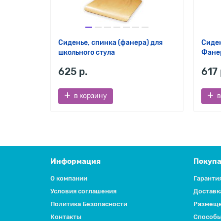
Сиденье, спинка (фанера) для
Сиден
школьного стула
Фане
625 р.
617 
в корзину
в
Информация
Покуп
О компании
Гаранти
Условия соглашения
Доставк
Политика Безопасности
Размеще
Контакты
Способы