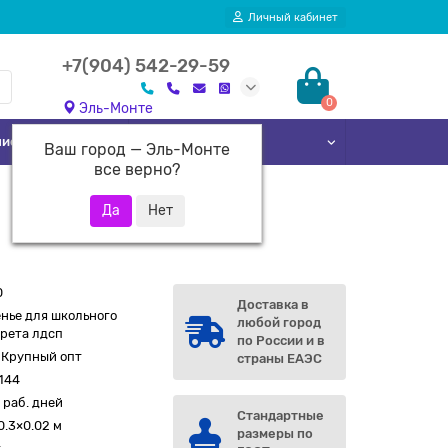
Личный кабинет
+7(904) 542-29-59
0
Эль-Монте
лиотек
Кровати
Ваш город —
Эль-Монте
все верно?
0
Доставка в
нье для школьного
любой город
рета лдсп
по России и в
 Крупный опт
страны ЕАЭС
144
 раб. дней
Стандартные
0.3×0.02 м
размеры по