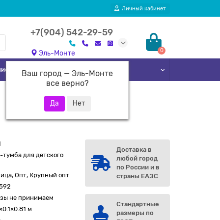
Личный кабинет
+7(904) 542-29-59
0
Эль-Монте
лиотек
Кровати
Ваш город —
Эль-Монте
все верно?
1
Доставка в
-тумба для детского
любой город
а
по России и в
ица, Опт, Крупный опт
страны ЕАЭС
2592
азы не принимаем
Стандартные
×0.1×0.81 м
размеры по