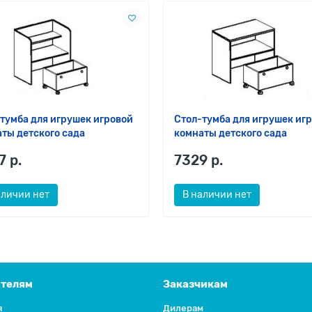
тумба для игрушек игровой
Стол-тумба для игрушек иг
ты детского сада
комнаты детского сада
7 р.
7329 р.
аличии нет
В наличии нет
ателям
Заказчикам
я
Дилерам