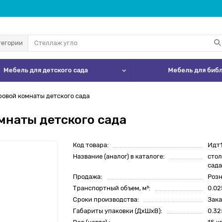
тегории
Мебель для детского сада
Мебель для биб
ровой комнаты детского сада
мнаты детского сада
Код товара:
Идт
Название (аналог) в каталоге:
стол
сад
Продажа:
Розн
Транспортный объем, м³:
0.0
Сроки производства:
Зак
Габариты упаковки (ДхШхВ):
0.32