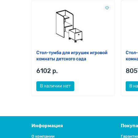
Стол-тумба для игрушек игровой
Стол-
комнаты детского сада
комна
6102 р.
805
В наличии нет
В н
Информация
Покуп
О компании
Гаранти